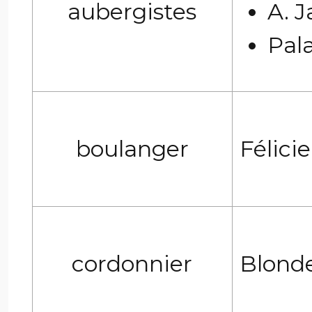
aubergistes
A. J
Pala
boulanger
Félici
cordonnier
Blond