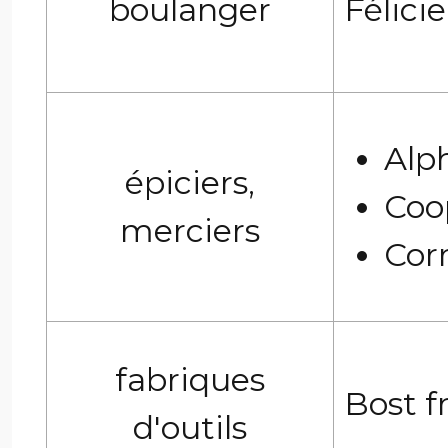
boulanger
Félici
Alp
épiciers,
Coo
merciers
Corr
fabriques
Bost f
d'outils