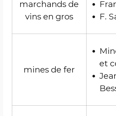
marchands de
Fra
vins en gros
F. S
Min
et 
mines de fer
Jea
Bes