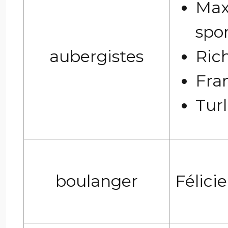
Ma
spor
aubergistes
Ric
Fran
Turl
boulanger
Félici