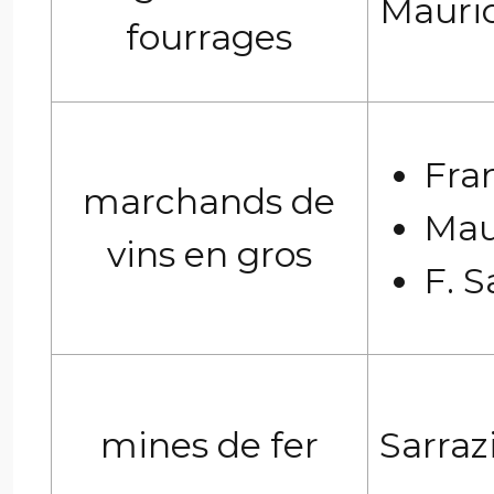
Mauric
fourrages
Fra
marchands de
Mau
vins en gros
F. S
mines de fer
Sarraz