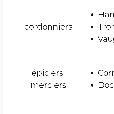
Ham
cordonniers
Tron
Vaug
épiciers,
Corr
merciers
Doc