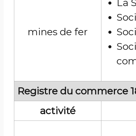
La S
Soc
mines de fer
Soc
So
com
Registre du commerce 
activité