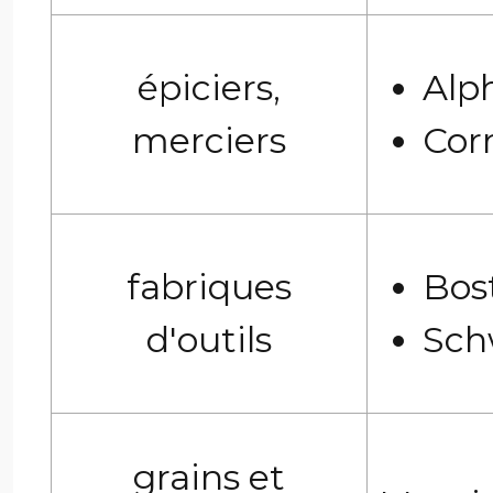
épiciers,
Alp
merciers
Corr
fabriques
Bost
d'outils
Sch
grains et