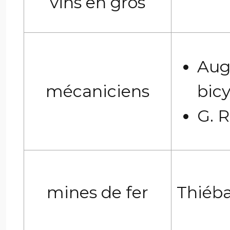
vins en gros
Aug
mécaniciens
bicy
G. R
mines de fer
Thiéba