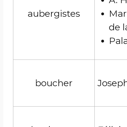
aubergistes
Mar
de l
Pala
boucher
Josep