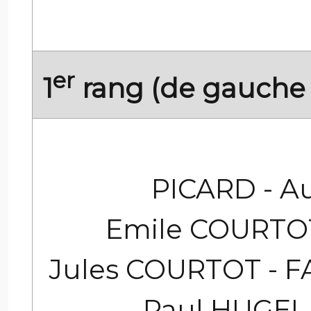
er
1
rang (de gauche 
PICARD - A
Emile COURTOT
Jules COURTOT - F
Paul HUGEL