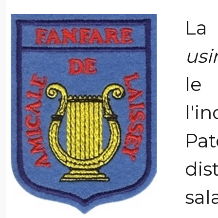
La
usi
le
l'
Pat
dis
sal