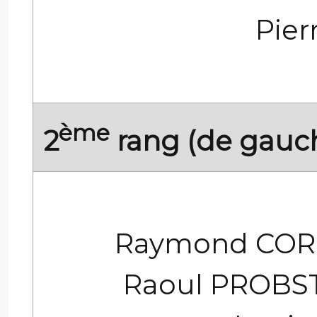
Pier
ème
2
rang (de gauch
Raymond COR
Raoul PROBST