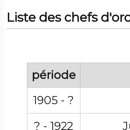
Liste des chefs d'or
période
1905 - ?
? - 1922
J