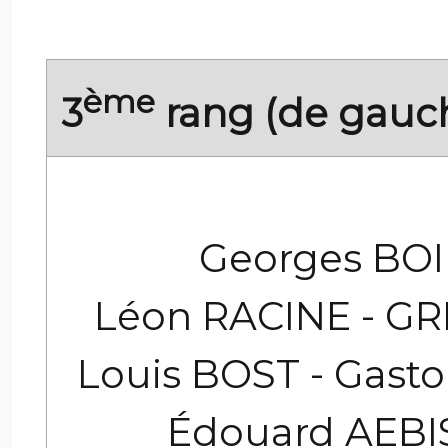
ème
3
rang (de gauch
Georges BOI
Léon RACINE - GR
Louis BOST - Gast
Édouard AEB