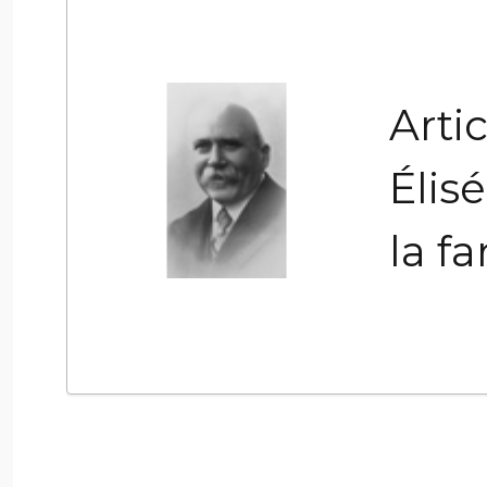
Arti
Élis
la fa