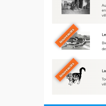
Au
en
vil
Nouveautés
Le
Bi
de
Nouveautés
La
To
vi