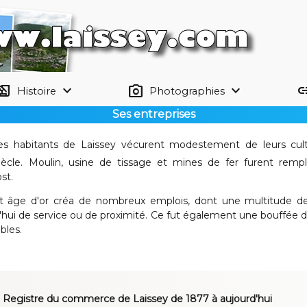
tory_edu
keyboard_arrow_down
photo_camera
keyboard_arrow_down
li
Histoire
Photographies
Ses entreprises
s habitants de Laissey vécurent modestement de leurs cultu
ècle. Moulin, usine de tissage et mines de fer furent remp
ost.
cet âge d'or créa de nombreux emplois, dont une multitude d
ourd'hui de service ou de proximité. Ce fut également une bouff
bles.
 Registre du commerce de Laissey de 1877 à aujourd'hui