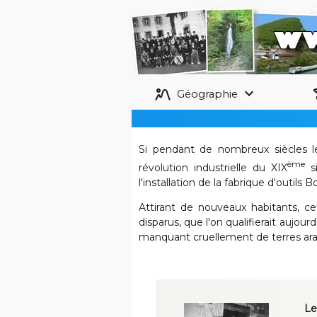
landscape_2
keyboard_arrow_down
his
Géographie
Si pendant de nombreux siècles le
ème
révolution industrielle du XIX
si
l'installation de la fabrique d'outils B
Attirant de nouveaux habitants, 
disparus, que l'on qualifierait auj
manquant cruellement de terres ara
Le