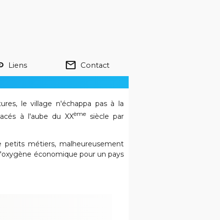
nk
mail
Liens
Contact
res, le village n'échappa pas à la
ème
lacés à l'aube du XX
siècle par
e petits métiers, malheureusement
ée d'oxygène économique pour un pays