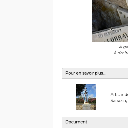
À ga
À droit
Pour en savoir plus...
Article 
Sarrazin, 
Document