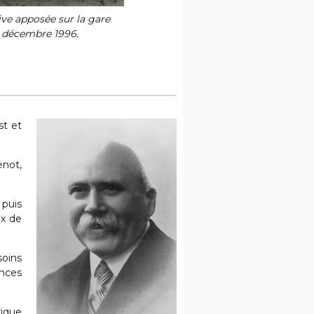
e apposée sur la gare
 décembre 1996.
st et
enot,
 puis
ux de
soins
inces
rique