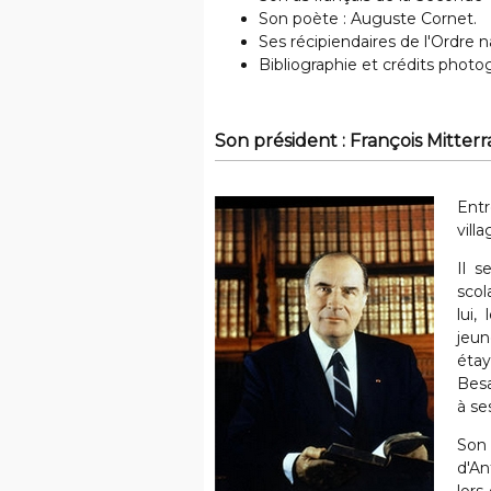
Son poète : Auguste Cornet.
Ses récipiendaires de l'Ordre 
Bibliographie et crédits photo
Son président : François Mitter
Entr
vill
Il s
scol
lui,
jeun
étay
Besa
à se
Son 
d'An