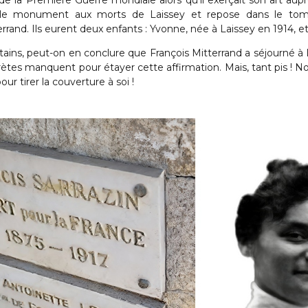
 de la Première Guerre mondiale alors qu'il exerçait son art auprè
 le monument aux morts de Laissey et repose dans le tombe
rand. Ils eurent deux enfants : Yvonne, née à Laissey en 1914, et 
ertains, peut-on en conclure que François Mitterrand a séjourné à
rètes manquent pour étayer cette affirmation. Mais, tant pis ! N
our tirer la couverture à soi !