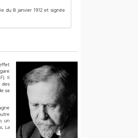
ée du 8 janvier 1912 et signée
effet
 gare
). Il
s des
de sa
pagne
autre
n
, un
s
,
La