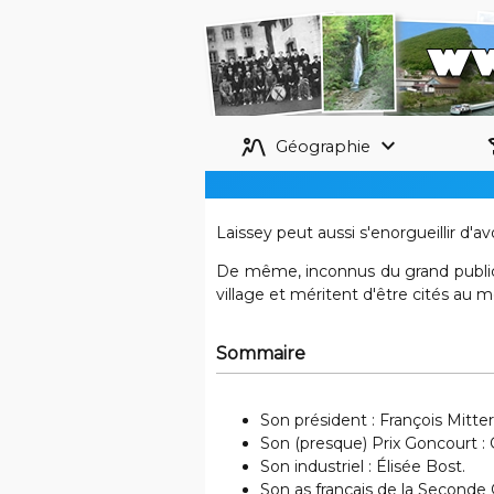
landscape_2
keyboard_arrow_down
his
Géographie
Laissey peut aussi s'enorgueillir d'
De même, inconnus du grand public,
village et méritent d'être cités au 
Sommaire
Son président : François Mitter
Son (presque) Prix Goncourt :
Son industriel : Élisée Bost.
Son as français de la Seconde G