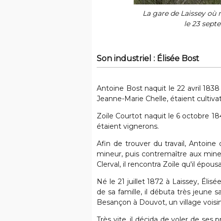
La gare de Laissey où
le 23 sept
Son industriel : Élisée Bost
Antoine Bost naquit le 22 avril 183
Jeanne-Marie Chelle, étaient cultivat
Zoïle Courtot naquit le 6 octobre 18
étaient vignerons.
Afin de trouver du travail, Antoine q
mineur, puis contremaître aux mines
Clerval, il rencontra Zoïle qu'il épou
Né le 21 juillet 1872 à Laissey, Élis
de sa famille, il débuta très jeune
Besançon à Douvot, un village voisin
Très vite, il décida de voler de ses 