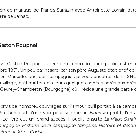
ion de mariage de Francis Sarrazin avec Antoinette Lorrain dat
aire de Jarnac.
 Gaston Roupnel
ey ! Gaston Roupnel, auteur peu connu du grand public, est en 
mbre 1871. Un peu par hasard, car son père Auguste était chef de
on-Marseille, une des compagnies privées ancêtres de la SNCF
 village, qu'il quittera d'ailleurs quelques années après aux grè
 Gevrey-Chambertin (Bourgogne) où il résida une grande partie 
l écrivit de nombreux ouvrages sur l'amour qu'il portait à sa cam
le Prix Goncourt d'une voix pour son roman
Nono
au profit d'un 
 Le livre eut un grand succès. Il publia ensuite
Le vieux Garai
ourgogne
,
Histoire de la campagne française
,
Histoire et destin
eigneur Jésus-Christ
, ...