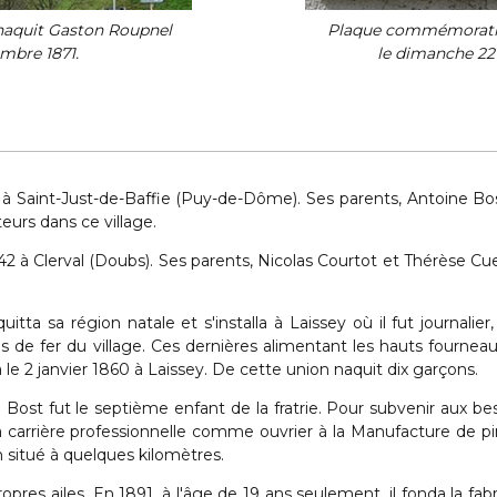
 naquit Gaston Roupnel
Plaque commémorativ
embre 1871.
le dimanche 22
8 à Saint-Just-de-Baffie (Puy-de-Dôme). Ses parents, Antoine Bo
eurs dans ce village.
42 à Clerval (Doubs). Ses parents, Nicolas Courtot et Thérèse Cu
uitta sa région natale et s'installa à Laissey où il fut journalier,
 de fer du village. Ces dernières alimentant les hauts fournea
sa le 2 janvier 1860 à Laissey. De cette union naquit dix garçons.
ée Bost fut le septième enfant de la fratrie. Pour subvenir aux be
 sa carrière professionnelle comme ouvrier à la Manufacture de p
 situé à quelques kilomètres.
propres ailes. En 1891, à l'âge de 19 ans seulement, il fonda la fab