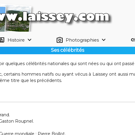
tory_edu
keyboard_arrow_down
photo_camera
keyboard_arrow_down
li
Histoire
Photographies
Ses célébrités
avoir quelques célébrités nationales qui sont nées ou qui ont pass
 certains hommes natifs ou ayant vécus à Laissey ont aussi mar
même titre que les précédents.
rand.
 Gaston Roupnel.
uerre mondiale : Pierre Boillot.