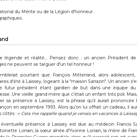
national du Mérite ou de la Légion d'honneur.
graphiques.
rand
e légende et réalité... Pensez donc : un ancien Président de
ages ne peuvent se targuer d'un tel honneur !
emblerait pourtant que François Mitterrand, alors adolescent
aires d'été à Laissey, logeant à la "maison Sarrazin". Un ancien s'e
 le futur président étant gardien de but dans une équipe du
esse. Une vieille grand-mère que c'était un enfant très poli. Mais,
er sa présence à Laissey, est la phrase qu'il aurait prononcée lo
nçon en septembre 1993. Alors qu'on lui offrait un cadeau, il aur
s côtés : «
Cela me rappelle quand je venais en vacances à Laissey. 
éventuelle présence à Laissey est due au médecin Francis Sar
toinette Lorrain, la sœur aînée d'Yvonne Lorrain, la mère de Fr