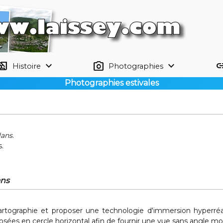
tory_edu
keyboard_arrow_down
photo_camera
keyboard_arrow_down
li
Histoire
Photographies
Photographies estivales
lans
.
.
ans
artographie et proposer une technologie d'immersion hyperréal
sées en cercle horizontal afin de fournir une vue sans angle mor