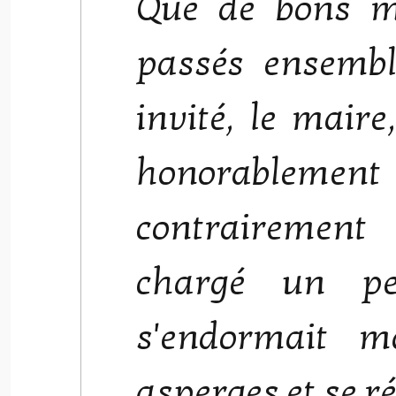
Que de bons m
passés ensemb
invité, le maire
honorablement
contrairement
chargé un pe
s'endormait m
asperges et se ré