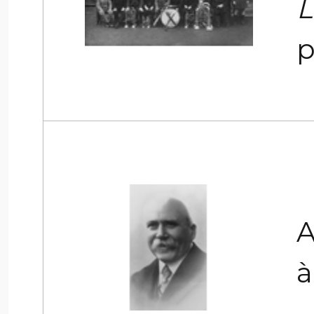
L
p
A
à