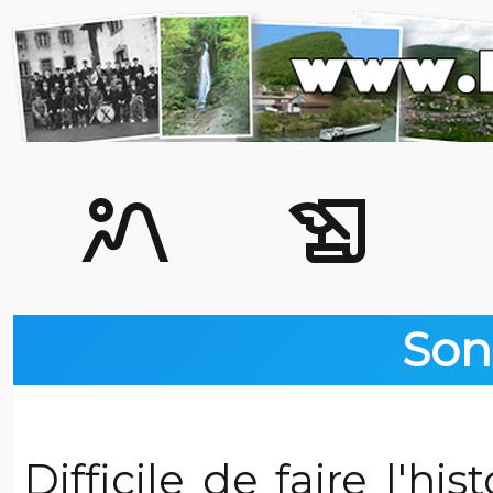
landscape_2
history_edu
Son
Difficile de faire l'hi