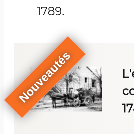
1789.
Nouveautés
L
c
17