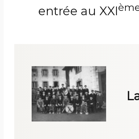
èm
entrée au XXI
La