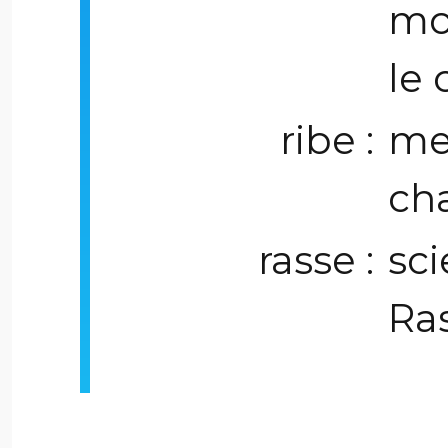
mo
le 
ribe :
me
ch
rasse :
sc
Ras