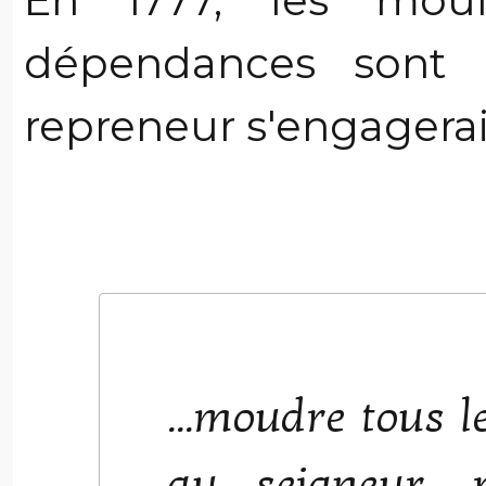
En 1777, les moul
dépendances sont 
repreneur s'engagerait
...moudre tous l
au seigneur, 