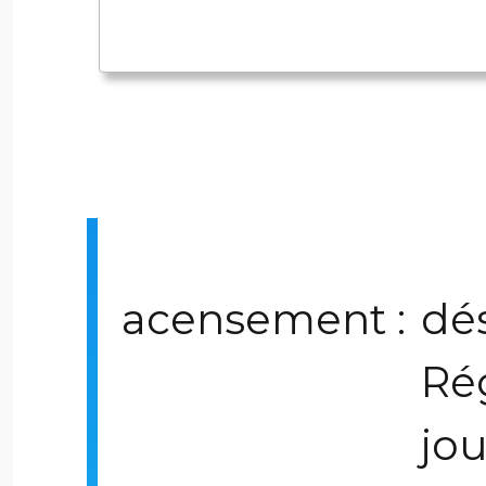
acensement :
dé
Rég
jo